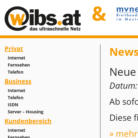
Privat
New
Internet
Fernsehen
Neue 
Telefon
Business
Datum: 
Internet
Telefon
Ab sofo
ISDN
Server – Housing
Diese 
Kundenbereich
Internet
» mehr
Fernsehen