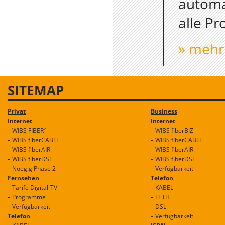
automa
alle P
» mehr
SITEMAP
Privat
Business
Internet
Internet
WIBS FIBER²
WIBS fiberBIZ
WIBS fiberCABLE
WIBS fiberCABLE
WIBS fiberAIR
WIBS fiberAIR
WIBS fiberDSL
WIBS fiberDSL
Noegig Phase 2
Verfügbarkeit
Fernsehen
Telefon
Tarife Digital-TV
KABEL
Programme
FTTH
Verfügbarkeit
DSL
Telefon
Verfügbarkeit