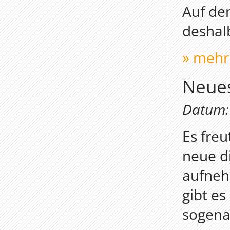
Auf de
deshal
» mehr
Neue
Datum: 
Es freu
neue d
aufneh
gibt e
sogena