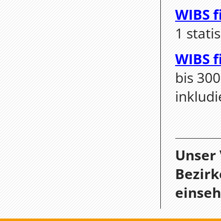
WIBS f
1 stati
WIBS f
bis 300
inkludi
Unser 
Bezirk
einseh