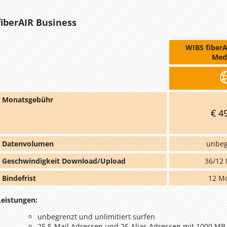
fiberAIR Business
WIBS fiberA
Med
Monatsgebühr
€ 4
Datenvolumen
unbeg
Geschwindigkeit Download/Upload
36/12 
Bindefrist
12 M
Leistungen:
unbegrenzt und unlimitiert surfen
25 E-Mail Adressen und 25 Alias Adressen mit 1000 MB