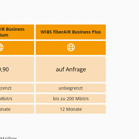
IR Business
WIBS fiberAIR Business Plus
ium
9,90
auf Anfrage
renzt
unbegrenzt
Mbit/s
bis zu 200 Mbit/s
onate
12 Monate
 Mailbox