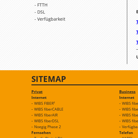
FTTH
DSL
Verfügbarkeit
SITEMAP
Privat
Business
Internet
Internet
WIBS FIBER²
WIBS fib
WIBS fiberCABLE
WIBS fib
WIBS fiberAIR
WIBS fib
WIBS fiberDSL
WIBS fib
Noegig Phase 2
Verfügba
Fernsehen
Telefon