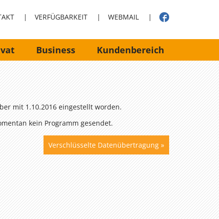
TAKT
|
VERFÜGBARKEIT
|
WEBMAIL
|
ivat
Business
Kundenbereich
er mit 1.10.2016 eingestellt worden.
 momentan kein Programm gesendet.
Verschlüsselte Datenübertragung
»