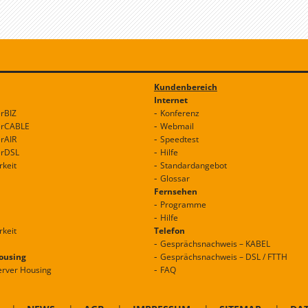
Kundenbereich
Internet
erBIZ
Konferenz
erCABLE
Webmail
erAIR
Speedtest
erDSL
Hilfe
rkeit
Standardangebot
Glossar
Fernsehen
Programme
Hilfe
rkeit
Telefon
Gesprächsnachweis – KABEL
Housing
Gesprächsnachweis – DSL / FTTH
erver Housing
FAQ