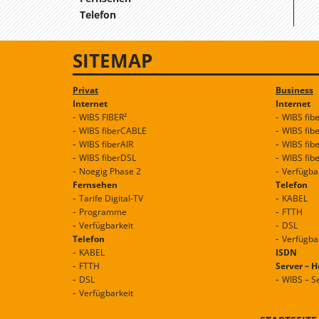
Telefon
SITEMAP
Privat
Business
Internet
Internet
WIBS FIBER²
WIBS fib
WIBS fiberCABLE
WIBS fib
WIBS fiberAIR
WIBS fib
WIBS fiberDSL
WIBS fib
Noegig Phase 2
Verfügba
Fernsehen
Telefon
Tarife Digital-TV
KABEL
Programme
FTTH
Verfügbarkeit
DSL
Telefon
Verfügba
KABEL
ISDN
FTTH
Server – 
DSL
WIBS – S
Verfügbarkeit