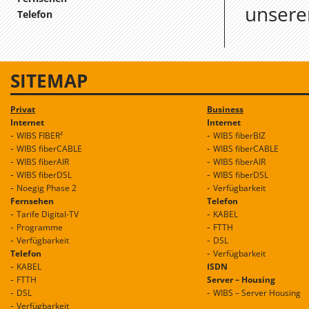
unseren
Telefon
SITEMAP
Privat
Business
Internet
Internet
WIBS FIBER²
WIBS fiberBIZ
WIBS fiberCABLE
WIBS fiberCABLE
WIBS fiberAIR
WIBS fiberAIR
WIBS fiberDSL
WIBS fiberDSL
Noegig Phase 2
Verfügbarkeit
Fernsehen
Telefon
Tarife Digital-TV
KABEL
Programme
FTTH
Verfügbarkeit
DSL
Telefon
Verfügbarkeit
KABEL
ISDN
FTTH
Server – Housing
DSL
WIBS – Server Housing
Verfügbarkeit