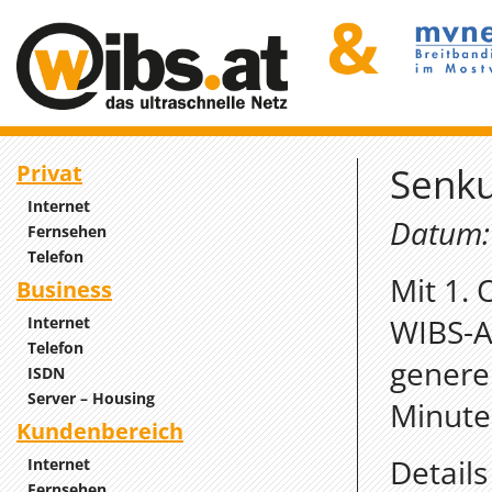
Privat
Senku
Internet
Datum: 
Fernsehen
Telefon
Mit 1.
Business
WIBS-Ai
Internet
Telefon
generel
ISDN
Server – Housing
Minute
Kundenbereich
Detail
Internet
Fernsehen