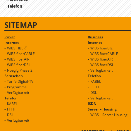
Telefon
SITEMAP
Privat
Business
Internet
Internet
WIBS FIBER²
WIBS fiberBIZ
WIBS fiberCABLE
WIBS fiberCABLE
WIBS fiberAIR
WIBS fiberAIR
WIBS fiberDSL
WIBS fiberDSL
Noegig Phase 2
Verfügbarkeit
Fernsehen
Telefon
Tarife Digital-TV
KABEL
Programme
FTTH
Verfügbarkeit
DSL
Telefon
Verfügbarkeit
KABEL
ISDN
FTTH
Server – Housing
DSL
WIBS – Server Housing
Verfügbarkeit