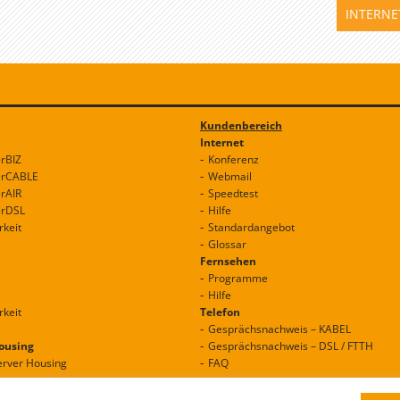
INTERNET
Kundenbereich
Internet
erBIZ
Konferenz
erCABLE
Webmail
erAIR
Speedtest
erDSL
Hilfe
rkeit
Standardangebot
Glossar
Fernsehen
Programme
Hilfe
rkeit
Telefon
Gesprächsnachweis – KABEL
Housing
Gesprächsnachweis – DSL / FTTH
erver Housing
FAQ