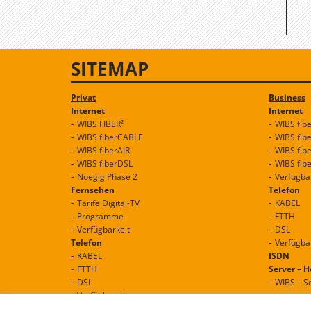
SITEMAP
Privat
Business
Internet
Internet
WIBS FIBER²
WIBS fib
WIBS fiberCABLE
WIBS fib
WIBS fiberAIR
WIBS fib
WIBS fiberDSL
WIBS fib
Noegig Phase 2
Verfügba
Fernsehen
Telefon
Tarife Digital-TV
KABEL
Programme
FTTH
Verfügbarkeit
DSL
Telefon
Verfügba
KABEL
ISDN
FTTH
Server – 
DSL
WIBS – S
Verfügbarkeit